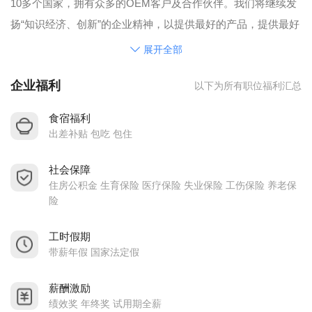
10多个国家，拥有众多的OEM客户及合作伙伴。我们将继续发
扬“知识经济、创新”的企业精神，以提供最好的产品，提供最好
的服务，不断进行创新，增强企业的整体水平。公司秉承 “高
展开全部
效、高速、优质、全面”的宗旨，始终如一地坚持客户是朋友的
企业福利
以下为所有职位福利汇总
经营理念，不断完善，不断创新，为业界提供更有价值的商
品，为客户创造更多的效益。
食宿福利
出差补贴 包吃 包住
社会保障
住房公积金 生育保险 医疗保险 失业保险 工伤保险 养老保
险
工时假期
带薪年假 国家法定假
薪酬激励
绩效奖 年终奖 试用期全薪