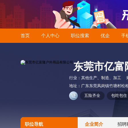
首页
个人中心
职位搜索
优企
手
东莞市亿富
行业：
其他生产、制造、加工
地址：
广东东莞凤岗镇竹塘村松柏
五险齐全
包吃包住
职位导航
企业简介
招聘