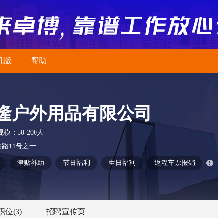
机版
帮助
隆户外用品有限公司
规模：
50-200人
路11号之一
津贴补助
节日福利
生日福利
返程车票报销
职位
(3)
招聘宣传页