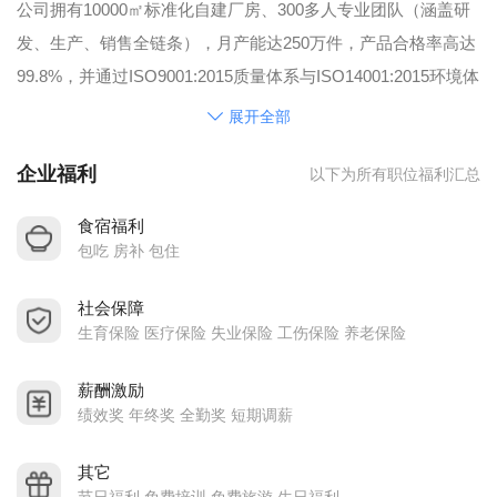
公司拥有10000㎡标准化自建厂房、300多人专业团队（涵盖研
发、生产、销售全链条），月产能达250万件，产品合格率高达
99.8%，并通过ISO9001:2015质量体系与ISO14001:2015环境体
系双认证，经营实力与市场口碑稳居行业前列。
展开全部
我们以“本分、诚信、团队、品质、持续学习、行业向导”为核心
企业福利
以下为所有职位福利汇总
价值观，秉持“敢、拼、韧”的企业精神，坚持诚信经营，与客户
共成长；视人才为核心竞争力，为员工提供广阔的职业发展空
食宿福利
间、系统的培训机会，以及团结协作、积极向上的工作氛围，
包吃 房补 包住
鼓励每一位伙伴在创新中实现自我价值。
社会保障
未来，公司将持续加大研发投入，推出功能更丰富、设计更时
生育保险 医疗保险 失业保险 工伤保险 养老保险
尚的创新产品；深化国内外市场拓展，提高平台实力，目标行
业TOP；推进生产自动化升级，提升效率与品控；并以人才为
薪酬激励
引擎，打造更具凝聚力的核心团队。
绩效奖 年终奖 全勤奖 短期调薪
加入三丰，与我们一起守护全球用户的手机，在“突破与精进”中
其它
共创行业未来！