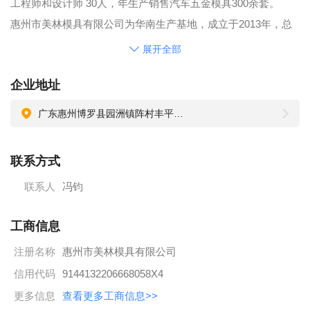
工程师和设计师 30人，年生产销售汽车五金模具300余套。
惠州市美林模具有限公司为华南生产基地，成立于2013年，总
投资 9000万，自建厂房，占地面积16600㎡，现有员工130人，
展开全部
其中高级工程师和设计师 45人，年生产销售汽车五金模具450
企业地址
余套。现因生产规模扩大及业务订单增加，广纳贤才。公司薪
酬福利待遇如下：
广东惠州博罗县园洲镇阵村丰平乡工业区
1、公司日薪人员正常工作每周5天8小时，平时加班17.56元/小
时，周未加班23.65元/小时。另有岗位津贴200-3000元。月薪人
联系方式
员为综合工资，每月正常工作26天，综合工资含每周上班6天，
联系人
冯钧
以及适当晚上加班。
2、职员工均享受工龄奖，工作一年600元，二年1200元，以此
工商信息
类推，5000元封顶，年底享受年终奖，工作不满一年依工作月
注册名称
惠州市美林模具有限公司
数计算，一年以上享受一个月工资，二年以上1.5个月底；三年
以上享有2个月工资。每月12日准时发放上月薪资，统一汇入银
信用代码
9144132206668058X4
行帐号。公司具有合理的薪资体系及竟争机制。
更多信息
查看更多工商信息>>