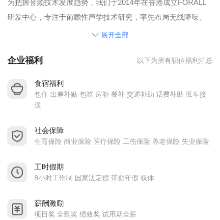
为把握音频技术发展趋势，我们于2014年在香港成立FORALL
研发中心，专注于前瞻性声学技术研究，率先布局无线降噪、
蓝牙音频及特种应用耳机领域。以此为基础，2015年惠州克林
展开全部
声学公司正式成立，致力于将前沿声学技术转化为可靠、可量
企业福利
以下为所有职位福利汇总
产的优质产品，服务全球客户。
如今，我们已发展成为具备完整垂直整合能力的全球化声学解
食宿福利
决方案提供商。在日本、中国香港、中国广东、中国湖南及印
包住 出差补贴 包吃 房补 餐补 交通补助 话费补助 班车接
度尼西亚设立研发、制造与运营基地，构建了灵活高效的全球
送
供应链网络，集团拥有约1,200名专业人才。这一全球化布局旨
社会保障
在为客户提供稳定可靠的供应链支持与风险抵御能力。
生育保险 商业保险 医疗保险 工伤保险 养老保险 失业保险
核心优势
深度垂直整合，全程质量把控
工时假期
8小时工作制 国家法定假 带薪年假 双休
我们不仅是制造商，更是创造者。从关键声学材料、核心声学
组件到精密注塑与成品组装，全链条自主掌控确保了卓越的产
薪酬激励
品一致性、成本优势与快速响应能力，能够满足从标准化到高
项目奖 全勤奖 绩效奖 试用期全薪