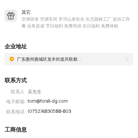
度定制化的各类需求。
专注专业音频科技，应对严苛环境
其它
空调宿舍 空调车间 罗浮山泉饮水 生态园林工厂 提供工作
我们在主动降噪（ANC）与特种通讯技术领域拥有超过十年的
餐 业务提成 节日福利 免费培训 生日福利 免费体检
研发经验，是该领域的专家。专为航空、工业防护、战术通信
等极端环境设计的飞行员耳机与专业防护设备系列，在提供顶
企业地址
级听力保护的同时，确保关键通讯的清晰可靠。
全球化制造布局，增强业务韧性
广东惠州惠城区龙丰街道共联都田工业区18号
我们在亚洲的多元化生产基地是客户供应链的战略资产，提供
生产地点选择的灵活性，有效分散区域性政策、物流及运营风
联系方式
险，保障项目稳定推进。
联系人
吴先生
国际权威认证，品质全球认可
电子邮箱
我们建立了系统化的质量管理体系，公司通过ISO 9001质量管
联系电话
理体系和ISO 14001环境管理体系认证。产品全面符合CE、
RoHS、FCC等国际准入标准，并满足欧盟EN352系列及航空级
工商信息
TSO-C139A等专业规范，为全球市场准入提供保障。