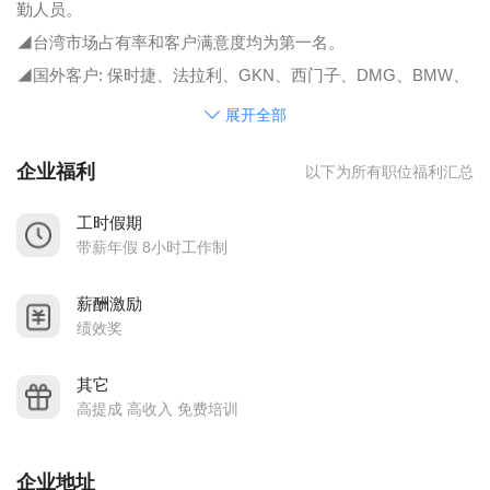
勤人员。
◢台湾市场占有率和客户满意度均为第一名。
◢国外客户: 保时捷、法拉利、GKN、西门子、DMG、BMW、
VW、GM、福特、波音...等。
展开全部
◢快密刀的关系企业扩及金属加工油专业制造厂、车辆用油进
企业福利
以下为所有职位福利汇总
口事业。
◢东莞倍可快密刀润滑剂有限公司---为德国倍可（BECHEM）
工时假期
一级代理商。我们到致力于专业解决金属加工行业各种加工难
带薪年假 8小时工作制
题，BECHEM的产品以品质第一为基础，同时帮忙保护我们的
薪酬激励
环境并增加效益。我们的策略不只是推荐适用的产品，并且提
绩效奖
供为每一个问题的解决之道，为客户提供专业的协助和建议。
在倍可，顾客第一。
其它
高提成 高收入 免费培训
企业地址