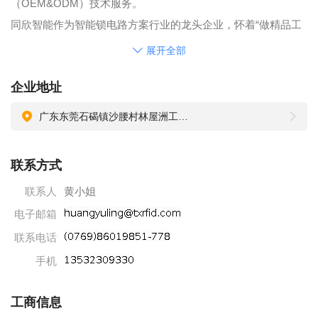
（OEM&ODM）技术服务。
同欣智能作为智能锁电路方案行业的龙头企业，怀着“做精品工
程”的愿景，坚持自主创新，长期专注于家用\酒店\校园\公寓\民
展开全部
宿\廉租房\工业园区\办公大楼等智能门锁及联网锁的整套电子解
企业地址
决方案。同欣智能一直非常重视研发投入，本科及研究生学历
有25人，拥有发明专利8项，外观专利2项，软件著作20项。目
广东东莞石碣镇沙腰村林屋洲工业区
前公司办公及生产场地约7000平米，投资超过2000万的生产设
备（7条SMT线，2条全自动三防漆喷涂线，4条生产组装流水
联系方式
线），各类智能门锁电路板的年出货量超500万套。
联系人
黄小姐
同欣智能服务的客户数量领先于同行，获得业内广泛认可，与
电子邮箱
门锁领域的众多知名企业合作密切，客户的成功案例有：武汉
军运会\北京残奥会\上海世博会\广州亚运会\印尼亚运会\深圳大
联系电话
运会等场管或运动员公寓用锁；维也纳\锦江酒店集团\香格里拉
手机
\希尔顿\华天\雅高\广州花园酒店等（40万+家酒店）酒店锁；越
秀地产\万科地产\融创地产\碧桂园\恒大地产\保利地产\珠江投资
工商信息