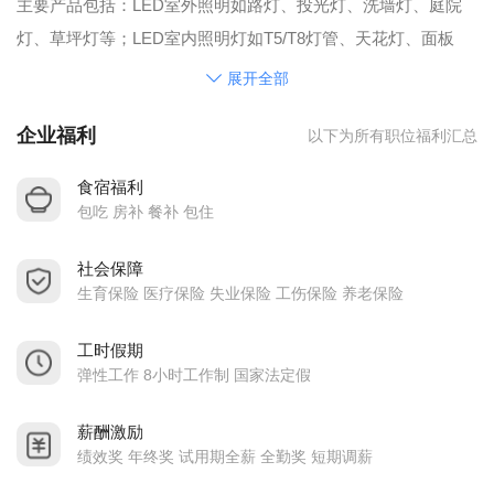
主要产品包括：LED室外照明如路灯、投光灯、洗墙灯、庭院
灯、草坪灯等；LED室内照明灯如T5/T8灯管、天花灯、面板
灯、台灯、壁灯、LED镜前灯、床头柜台灯、吊灯、LED吸顶灯
展开全部
等；同时可为客户提供专业室内外照明技术方案，协助客户解
企业福利
以下为所有职位福利汇总
决问题。
东莞市恒朔电子科技有限公司严格按照ISO9001：2000质量管
食宿福利
理体系管理体系要求运作，公司秉承“以人为本，科技为先”、“
包吃 房补 餐补 包住
顾客至上，质量第一”、“快速反应，坦诚互助”、“注重研发，鼓
社会保障
励创新”、“持续改善，协调发展”的经营理念。
生育保险 医疗保险 失业保险 工伤保险 养老保险
工时假期
弹性工作 8小时工作制 国家法定假
薪酬激励
绩效奖 年终奖 试用期全薪 全勤奖 短期调薪