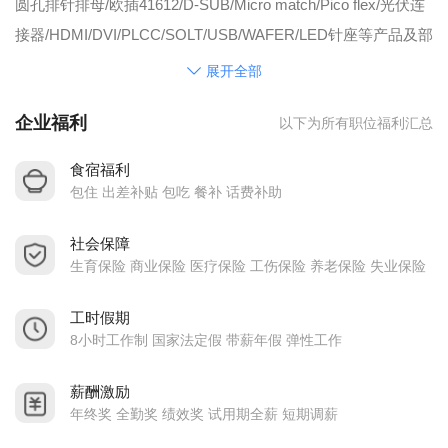
圆孔排针排母/欧插41612/D-SUB/Micro match/Pico flex/光伏连
接器/HDMI/DVI/PLCC/SOLT/USB/WAFER/LED针座等产品及部
分原厂替代品Samtec/TE/molex。目前通过ISO9001、
展开全部
ISO14001、QC080000及TS16949四个管理体系认证! WCON维
企业福利
以下为所有职位福利汇总
峰十一大主要系列产品通过UL及CUL安规认证！UL/CUL No：
E248993。所生产所有产品均符合欧盟RoHS及REACH环保要
食宿福利
求。
包住 出差补贴 包吃 餐补 话费补助
社会保障
生育保险 商业保险 医疗保险 工伤保险 养老保险 失业保险
工时假期
8小时工作制 国家法定假 带薪年假 弹性工作
薪酬激励
年终奖 全勤奖 绩效奖 试用期全薪 短期调薪