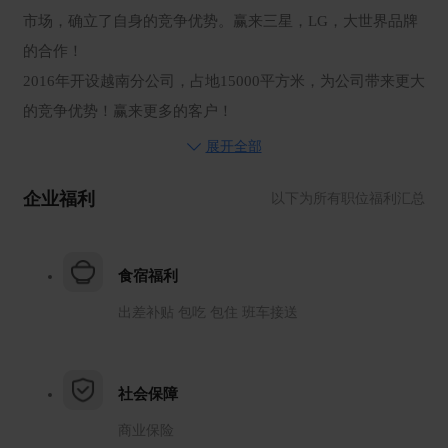
市场，确立了自身的竞争优势。赢来三星，LG，大世界品牌
的合作！
2016年开设越南分公司，占地15000平方米，为公司带来更大
的竞争优势！赢来更多的客户！
地址：东莞市大朗镇高英村高英路88号
展开全部
企业福利
以下为所有职位福利汇总
食宿福利
出差补贴 包吃 包住 班车接送
社会保障
商业保险