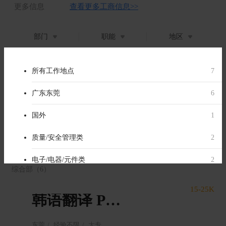
更多信息
查看更多工商信息>>
部门
职能
地区
部门不限
（1）
所有部门
所有职位类别
所有工作地点
7
7
7
12-15K
部门不限
模具类
广东东莞
1
3
6
注塑成型生产课长（越南上班）
综合部
生产管理/生产支持
国外
6
3
1
东莞
5年经验
大专
质量/安全管理类
2
电子/电器/元件类
2
综合部
（6）
行政/人事类
1
15-25K
韩语翻译 PM（越南工作）
经营/管理类
1
东莞
经验不限
大专