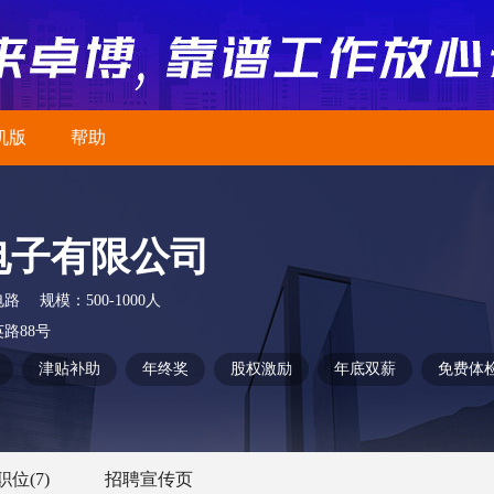
机版
帮助
电子有限公司
电路
规模：
500-1000人
路88号
津贴补助
年终奖
股权激励
年底双薪
免费体
职位
(7)
招聘宣传页