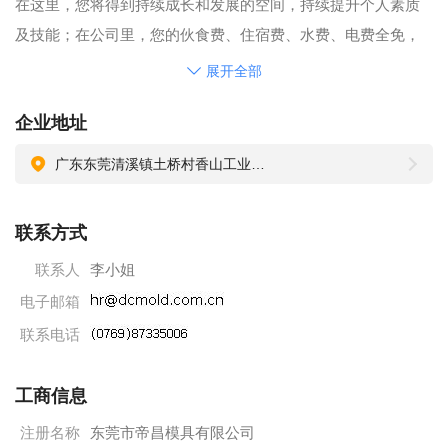
在这里，您将得到持续成长和发展的空间，持续提升个人素质
及技能；在公司里，您的伙食费、住宿费、水费、电费全免，
每周五员工有一次加餐，每年有一次调薪机会，每年公司有组
展开全部
织旅游活动，等待着您的到来！
企业地址
广东东莞清溪镇土桥村香山工业区置业路2号帝昌( DCMOLD )
联系方式
联系人
李小姐
电子邮箱
联系电话
工商信息
注册名称
东莞市帝昌模具有限公司