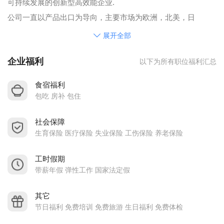
可持续发展的创新型高效能企业.
公司一直以产品出口为导向，主要市场为欧洲，北美，日
本……等国家.
展开全部
产品范围包括：新能源汽车配件，医疗设备配件，家具配件，
企业福利
以下为所有职位福利汇总
通讯配件………等.
公司网址：http://www.wetronindustrial.com/
食宿福利
我们深知市场竞争就是对人才的竞争，我们期待优秀的您加入
包吃 房补 包住
我们，跟我们一起快乐的工作，一起开心的生活!
社会保障
福利待遇:
生育保险 医疗保险 失业保险 工伤保险 养老保险
1、 工龄奖50-300元/月.
2、 满一年享有有薪年假5天.
工时假期
3、 满一年享有与时俱进的岗位培训.
带薪年假 弹性工作 国家法定假
4、 年度薪资回顾，职业晋升通道规划.
其它
5、 年度优秀员工奖金.
节日福利 免费培训 免费旅游 生日福利 免费体检
6、 年终奖金.