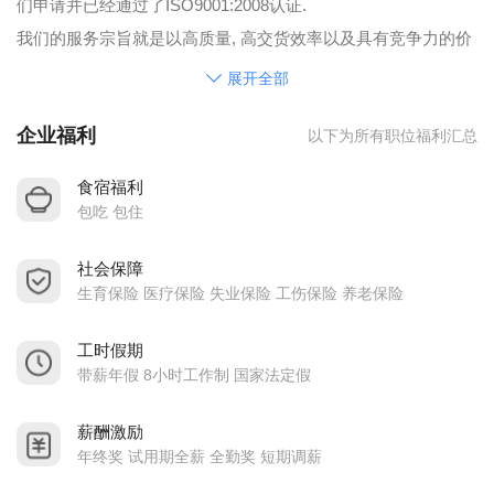
们申请并已经通过了ISO9001:2008认证.
我们的服务宗旨就是以高质量, 高交货效率以及具有竞争力的价
格, 最好的咨询跟售后服务来满足我们客户的要求.
展开全部
我们的企业精神是基于专业, 诚信及创新以达到永续经营.
企业福利
以下为所有职位福利汇总
目前公司主要客户以国内占20%, 国外占80% (欧, 美, 中东), 其
中线材部份占25%, 线路板占30%, 模具及零件类占25%, 连接器
食宿福利
占20%.
包吃 包住
因应市场的需求, 开发多款创新的产品将会成为我们最终的目标.
社会保障
生育保险 医疗保险 失业保险 工伤保险 养老保险
工时假期
带薪年假 8小时工作制 国家法定假
薪酬激励
年终奖 试用期全薪 全勤奖 短期调薪