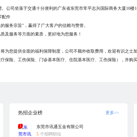
湾。公司坐落于交通十分便利的广东省东莞市常平志兴国际商务大厦10楼10
零配件
的服务宗旨”，赢得了广大客户的信赖与赞誉。
品质及服务等方面的素质，更好地为您服务！
司将为您提供全面的福利保障制度，公司不额外收取费用，欢迎有识之士
医疗保险、工伤保险、门诊基本医疗、住院基本医疗、工伤保险），并购
于招聘；
工作申请则视为暂不成功，抱歉您的简历将不退回；
话(手机或小灵通)通知的面试邀请；
热招企业榜
更多>>
以免造成不必要的麻烦；
1
东莞市讯通五金有限公司
.jobcn.com）敬请关注，以免上当受骗。
5
个招聘职位