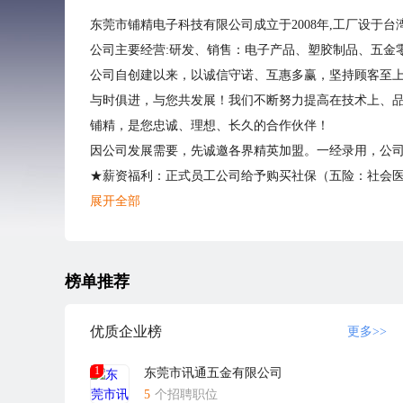
东莞市铺精电子科技有限公司成立于2008年,工厂设于台
公司主要经营:研发、销售：电子产品、塑胶制品、五金
公司自创建以来，以诚信守诺、互惠多赢，坚持顾客至上
与时俱进，与您共发展！我们不断努力提高在技术上、
铺精，是您忠诚、理想、长久的合作伙伴！
因公司发展需要，先诚邀各界精英加盟。一经录用，公
★薪资福利：正式员工公司给予购买社保（五险：社会
★工作时间：五天八小时，按国家规定休假。
展开全部
说明：
1、应聘人员投递的简历中包含的个人信息，我公司仅用
2、递交简历或参加面试人员如无获得本公司回复，您的
榜单推荐
3、求职者请看清公司之联系电话和地址,请勿接受移动电
4、应聘者请携带学历和身份证明原件参加面试；
优质企业榜
更多>>
5、凡与应聘无关之资料请有关单位/个人或部门勿投，
1
东莞市讯通五金有限公司
6、本公司的招聘信息仅在与我司合作的招聘网站发布（www
5
个招聘职位