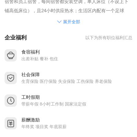
宿舍和员工宿舍，每间宿舍都安装空调，单人床位（不设上下
铺高低床位），且24小时供应热水；生活区内配有一个足球
场、两个羽毛球场、四个标准篮球场。
展开全部
公司包食宿，全员购买社会保险，均按劳动法要求支付工资及
企业福利
以下为所有职位福利汇总
加班费。欢迎社会各届有志之士，加入到我们的大家庭。
普通员工入职要求：
食宿福利
1、男女不限，身体健康。
出差补贴 餐补 包住
2、持本人有效身份证。
社会保障
公司提供以下福利：
生育保险 医疗保险 失业保险 工伤保险 养老保险
◆ 公司执行五天8小时正班工作制。
◆ 良好的住宿环境：员工级4-6人/间、职员级2人/间、主管级单
工时假期
间、经理级一室一厅。公司员工均住单人床，无上铺，另配有
带薪年假 8小时工作制 国家法定假
夫妻房，员工宿舍均有空调、储物柜等设施，二十四小时冷热
薪酬激励
水供应。
年终奖 项目奖 年底双薪
◆ 公司餐厅宽敞明亮，每日菜式丰富，能满足不同口味需求。