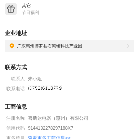
◆ 全体员工享有国家法定有薪假期及保险福利，工作满一年有5
其它
天有薪年假和工龄奖等。
节日福利
◆ 公司定期举行大型娱乐活动，如中秋活动、联欢抽奖活动
等，丰富员工文化生活。
企业地址
◆ 公司建立了畅通的内部晋升渠道，良好的职业生涯规划，以
广东惠州博罗县石湾镇科技产业园
及自我展现的舞台。
招聘热线：0752-6113779、6760137
联系方式
公司地址：博罗县石湾镇科技产业园
联系人
朱小姐
联系电话
工商信息
注册名称
喜斯达电器（惠州）有限公司
信用代码
9144132278297188X7
更多信息
查看更多工商信息>>