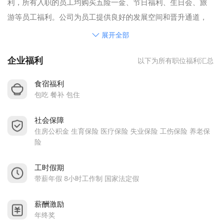
利，所有入职的员工均购买五险一金、节日福利、生日会、旅
游等员工福利。公司为员工提供良好的发展空间和晋升通道，
为员工提供优质的培训、丰富多彩的活动。公司包吃住、空调
展开全部
宿舍、热水器、无线上网。
企业福利
以下为所有职位福利汇总
公司正处理高速发展期，诚邀各界有识之士的加入，我在三一
等您！
食宿福利
包吃 餐补 包住
社会保障
住房公积金 生育保险 医疗保险 失业保险 工伤保险 养老保
险
工时假期
带薪年假 8小时工作制 国家法定假
薪酬激励
年终奖