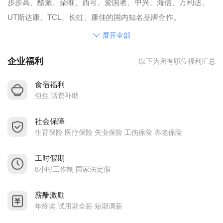
步步高、酷派、朵唯、西可、爱国者、中兴、海信、万利达、
UT斯达康、TCL、长虹、康佳的国内知名品牌合作。
公司的质量方针是：
展开全部
质量第一：是我们永恒的主题；优质服务：是我们神圣的职
企业福利
以下为所有职位福利汇总
责；客户满意：是我们追求的目标。
以此方针为指导，公司以ISO-9000国际质量管理体系的运作，
食宿福利
确保生产过程中的每一环节都能做到最好，以此来提高和控制
包住 话费补助
产品质量，力求在同行业中做的更快、更好！以实际行动赢得
社会保障
客户信赖！我们热忱期待与社会各界同仁及代理商和贸易商等
生育保险 医疗保险 失业保险 工伤保险 养老保险
并肩合作，来电来样洽谈，携手共进，共同进步
工时假期
8小时工作制 国家法定假
薪酬激励
年终奖 试用期全薪 短期调薪