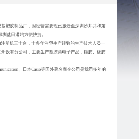
威基塑胶制品厂，因经营需要现已搬迁至深圳沙井共和第
深圳盐田港均方便快捷。
0T的注塑机三十台，十多年注塑生产经验的生产技术人员一
杭州设有分公司，主要生产塑胶类电子产品，硅胶、橡胶
ommunication、日本Casio等国外著名商企公司是我司多年的
国际质量管理体系认证。
务，并期望能与更多的合作伙伴携手共创美好明天！