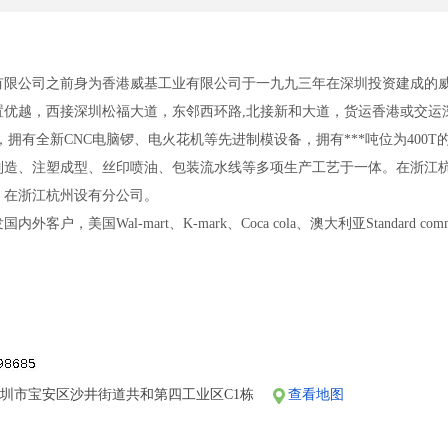
有限公司之前身为香港威基工业有限公司于一九九三年在深圳投资建成的
置优越，西接深圳松福大道，东邻西环路,北接新和大道，货运香港或交运
m2，拥有全新CNC电脑锣、电火花机等先进制模设备，拥有***吨位为40
制造、注塑成型、丝印喷油、包装流水线等多项生产工艺于一体。在浙江
，在浙江杭州设有分公司。
户，美国Wal-mart、K-mark、Coca cola、澳大利亚Standard c
-mart公司SQA的认证，CSCC企业人权认证，英国QA公司的ISO9001
着“诚信务实、专业专心”的经营理念，为国内外新老客户提供最优质的服
圳市宝安区沙井街道共和第四工业区C1栋
查看地图