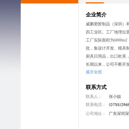
企业简介
威鹏塑胶制品（深圳）
四工业区。工厂地理位
工厂实际面积为6000
批，集设计开发、模具
厨具日用品，出口欧美
长期以来，公司不断开发国内外客
展开全部
合作伙伴。
公司先后通过了美国Wal
联系方式
二十多年来，公司禀承
联系人：
张小姐
联系电话：
公司地址：
广东深圳深