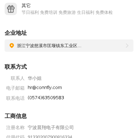
各同仁：只要你能吃苦耐劳、有决心、恒心、热心、诚心，晨
其它
翔将为你提供广阔的发展空间；如果你不断地充实自己，在工
节日福利 免费培训 免费旅游 生日福利 免费体检
作中具备创新意识，那么你就会有机会成为制造科、模具科、
注塑科、冲压科、资材科的管理人才、技术人员，那升职加薪
企业地址
的机遇将随时走近你。晨翔为所有员工提供一方舞台以尽情施
浙江宁波慈溪市匡堰镇东工业区展腾路125号
展其个人才华，晨翔也将因大家的加盟而更上一层楼。
晨翔电子有限公司全体同仁凭着“品质至上，顾客为尊，满
联系方式
意为本，永续经营”的品质政策与您共创美好将来，就让您的努
力和我们的信任来达到共同的成功！
联系人
华小姐
乘车路线
电子邮箱
1、宁波方向公交路线：宁波汽车北站到慈溪汽车东站，到匡堰
联系电话
工业东区下车（樟树汽车站往东200米红绿灯处），再往北200
米，即可到晨翔电子
工商信息
2、慈溪方向公交路线：慈溪汽车东站到宁波汽车北站，到匡堰
注册名称
宁波晨翔电子有限公司
工业东区下车（樟树汽车站往东200米红绿灯处），再往北200
信用代码
913302007900816334