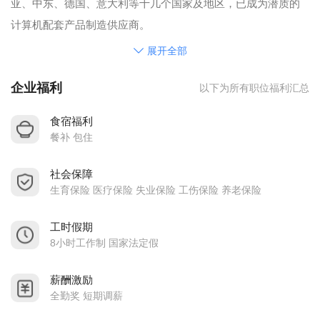
亚、中东、德国、意大利等十几个国家及地区，已成为潜质的
计算机配套产品制造供应商。
在晨翔人的不懈努力下，公司在同行业中的外贸出口跃居到慈
展开全部
溪市的前五名，且公司规模不断扩大,新的厂房正在筹建之中．
企业福利
以下为所有职位福利汇总
在短短的几年里，公司员工已发展到500人左右,产值稳步上升
中。
食宿福利
晨翔为您提供了优越的发展平台，让您更加稳定快捷地规划您
餐补 包住
的职业生涯。
社会保障
晨翔为您提供了多彩的文化娱乐活动机会，让您工作之余生活
生育保险 医疗保险 失业保险 工伤保险 养老保险
不再枯燥无味。
晨翔为您提供不同领域的培训、不同层次的学习机会，如
工时假期
CAD、PRO/E、企业管理、交际礼仪、模具相关等课程，时刻
8小时工作制 国家法定假
充实您的头脑，让您轻松拥有一技之长。
薪酬激励
晨翔为您提供丰厚的后勤保障，优质卫生的桶装水，整洁卫生
全勤奖 短期调薪
的食堂，干净的工作环境，让您工作无忧。