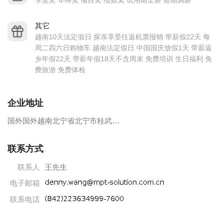
季度奖 年终奖 项目奖 绩效奖 试用期全薪 短期调薪
更前瞻性的眼光和虚心的学习态度去看待全球市场，立志在机
构件行业里，成为世界舞台上一揽子国际大厂不可或缺的重要
其它
伙伴。现因公司业务发展需要，需招募大量人才，期待您的加
越南10天法定假日 探亲享受往返机票报销 带薪假22天 每
周二四六日购物车 越南法定假日 中国国庆放假1天 带薪返
盟！
乡年假22天 带薪年假18天不含周末 免费培训 生日福利 免
Notes for job applicants
费旅游 免费体检
一、应聘注意事项
Please send us your resume through recruitment websites or E-
企业地址
mail.
国外国外越南北宁省北宁市桂武工业区
1、直接通过人才网投递简历或E-mail.
Please include your name, the position you are applying for,
联系方式
your current and expected salary and the earliest availability in
联系人
王先生
your resume.
电子邮箱
2、应聘者的简历请注明姓名、具体应聘职位、目前薪酬、期望
薪酬和最快到岗时间。
联系电话
Please send only once and do not apply for more than one