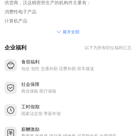
供货商，汉达精密所生产的机构件主要有：
消费性电子产品
计算机产品
通讯产品
展开全部
汽车、摩托车零配件
企业福利
以下为所有职位福利汇总
移动电话
游戏机手柄外套等
食宿福利
越南公司位于越南北宁省北宁市桂武工业区，主要从事塑料、
包住 包吃 交通补助 话费补助 班车接送
橡胶制品加工、模具设计等，厂区面积14万平方米，距离越南
社会保障
首都河内33KM，河内机场30KM，离越南北部重要港口城市海
商业保险 医疗保险
防市110KM，目前在职员工1600人，集团也在继续增加越南公
司的投资，公司也在近几年迅速扩张，于2008年3月在越南北宁
工时假期
省注册投资建立第二家以生产汽车零部件为主的分公司，于
国家法定假 带薪年假
2011年8月建成投产，厂区面积16万平方米.
薪酬激励
展望未来，汉达精密将致力于提升产品增值服务的质量，并用