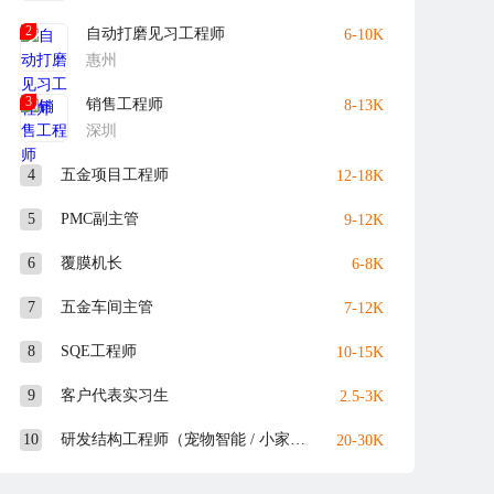
2
自动打磨见习工程师
6-10K
惠州
3
销售工程师
8-13K
深圳
4
五金项目工程师
12-18K
5
PMC副主管
9-12K
6
覆膜机长
6-8K
3330999，同时本公司面试或复试地点为东莞市松山湖工业
7
五金车间主管
7-12K
8
SQE工程师
10-15K
9
客户代表实习生
2.5-3K
10
研发结构工程师（宠物智能 / 小家电）
20-30K