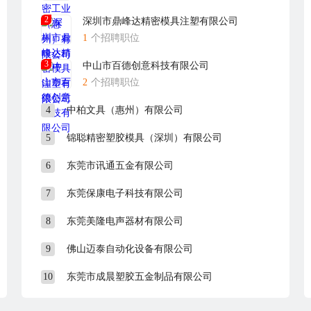
2
深圳市鼎峰达精密模具注塑有限公司
1
个招聘职位
站走路只需10分钟）
3
中山市百德创意科技有限公司
路西”站，或从大朗汽车站打的到本公司
2
个招聘职位
长安车站外站台）到松山湖管委会，再转以上公车到“工业北路西”即可。
4
中柏文具（惠州）有限公司
有限公司”，本公司的主体大楼顶有“华贝科技”牌匾标志。
o.com
5
锦聪精密塑胶模具（深圳）有限公司
6
东莞市讯通五金有限公司
职者警惕上当受骗。本公司招聘电话为：0769-26989888或0769-3
7
东莞保康电子科技有限公司
8
东莞美隆电声器材有限公司
9
佛山迈泰自动化设备有限公司
10
东莞市成晨塑胶五金制品有限公司