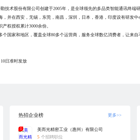
勤技术股份有限公司创建于2005年，是全球领先的多品类智能通讯终端
海，并在西安，无锡，东莞，南昌，深圳，日本，香港，印度设有研发中心
识产权授权累计3000余份。
0多个国家和地区，覆盖全球80多个运营商，服务全球数亿消费者，让来
10日准时发放
绩奖金
景色
通 — 邀请面试
热招企业榜
更多>>
1
美而光精密工业（惠州）有限公司
个人技能的证书
5
个招聘职位
证复印件，毕业证复印件、特殊岗位从业资格证