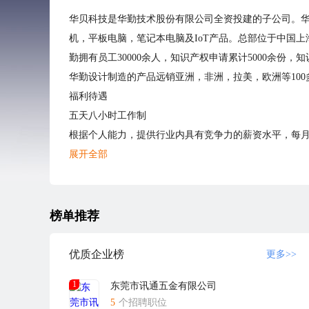
华贝科技是华勤技术股份有限公司全资投建的子公司。华
机，平板电脑，笔记本电脑及IoT产品。总部位于中国上
勤拥有员工30000余人，知识产权申请累计5000余份，知
华勤设计制造的产品远销亚洲，非洲，拉美，欧洲等10
福利待遇
五天八小时工作制
根据个人能力，提供行业内具有竞争力的薪资水平，每月
一线员工享有年终奖，技术管理人员享有公司的年度业
展开全部
全体员工购买法定社保、享有法定假日
拥有标准卫生的大型食堂，提供干净、健康营养的饮食
建有员工公寓式宿舍，环境舒适，可一览松山湖的美丽
榜单推荐
网络应聘指引
流程：选择意向岗位 — 投递简历 — 简历考核 — 电话沟
优质企业榜
更多>>
面试携带物品：
1
东莞市讯通五金有限公司
1、证件：有效身份证、毕业证、从业资格证、其它证明
5
个招聘职位
2、文件（复印件各1份）：最新简历（带照片），身份