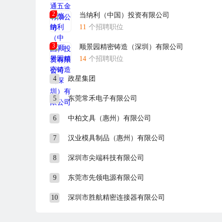
3、其它：黑色签字或圆珠笔1支
2
当纳利（中国）投资有限公司
11
个招聘职位
交通指南
1、附近公交站台：“工业北路西”，“松山湖汽车站”（两
3
顺景园精密铸造（深圳）有限公司
2、到“大朗汽车站”，转以上16、12路镇巴到“工业北
14
个招聘职位
3、长安虎门方向：乘坐312（长安车站内）或323（
4
政星集团
4、本公司离在工业北路西站50米，对面是“天域半导体
5、其它公车信息请查看东莞本地宝：http://bus.dg.bendiba
5
东莞常禾电子有限公司
温馨提醒：
6
中柏文具（惠州）有限公司
最近有不法分子与机构利用本公司名义进行招聘，请广大应聘求
7
汉业模具制品（惠州）有限公司
北路9号华贝科技园。
8
深圳市尖端科技有限公司
9
东莞市先领电源有限公司
10
深圳市胜航精密连接器有限公司