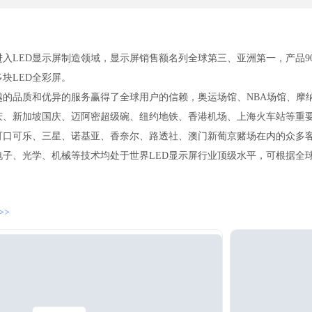
入LED显示屏制造领域，显示屏销售额名列全球第三、亚洲第一，产品90
多块LED全彩屏。
品质和优异的服务赢得了全球用户的信赖，奥运场馆、NBA场馆、摩纳
庆、新加坡国庆、迈阿密超级碗、纽约地铁、香港机场、上海火车站等重要
可口可乐、三星、诺基亚、香奈尔、路透社、澳门新葡京赌场在内的众多
、光学、机械等技术均处于世界LED显示屏行业顶级水平，可根据全球
全彩屏均能满足客户需要。
>>