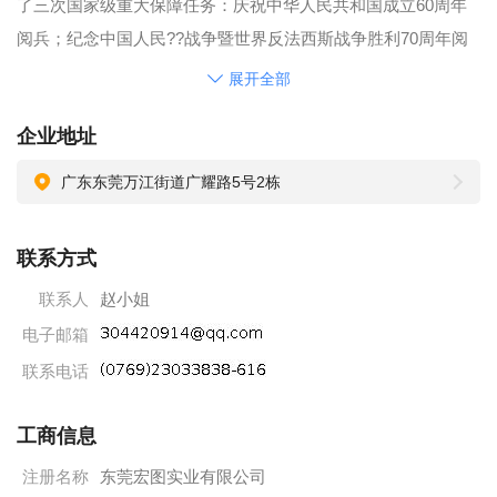
了三次国家级重大保障任务：庆祝中华人民共和国成立60周年
阅兵；纪念中国人民??战争暨世界反法西斯战争胜利70周年阅
兵；庆祝中华人民共和国成立70周年首都阅兵。
展开全部
我们始终坚持“诚信、高效、创新”的经营理念，“以客户为中
企业地址
心”的服务思想，“积极应对机遇和风险”的发展意识，努力奋
斗，创新发展。近几年，更是实现了逆势增长，形式大好。
广东东莞万江街道广耀路5号2栋
谋划未来，我们信心百倍、斗志昂扬！“坚持长期健康运营，争
当百年优质企业”是我们的奋斗目标！感谢您的关注与支持，期
联系方式
待我们一起“继往开来从头越，大展宏图正当时！
联系人
赵小姐
电子邮箱
联系电话
工商信息
注册名称
东莞宏图实业有限公司