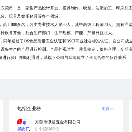
东省东莞市，是一家集产品设计开发、模具制作、吹塑、注塑加工、印刷加
包装、玩具及娱乐赌具等多个领域。
房，员工800多名，各类专业技术人员80人，其中高级工程师20人。拥有
各种设备齐全，配合生产部门，生产规模、产能、产量日益壮大。
量体系认证，同年通过了QS食品质量安全认证和BSCI商业社会标准认证。自
台设备生产的产品进行检测。产品外观时尚，质量稳定，价格合理，交期
司对我司进行验厂并顺利通过，其旗下公司与我司建立了长期合作的伙伴关系。
服务水准，满足客户需要，不断的开拓、创新，竭诚欢迎国内客户与我司
热招企业榜
更多>>
1
东莞市讯通五金有限公司
5
个招聘职位