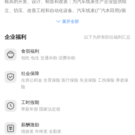
模具的开发、设计、制造和改善；为汽车线束生产企业提供组
立、切压、改善工程和自动化设备。汽车线束(广汽本田用)/新
能源线束(BYD,吉利,神龙，东风,亿纬)设计及生产。
展开全部
公司秉承“技术、管理、市场、思路”的经营方针，为客户提供优
企业福利
以下为所有职位福利汇总
质、高效、快捷的服务。目前已在苏州、福州、武汉、淡水等
地设立六个驻外机构，服务的客户包括：惠州住润、惠州住
食宿福利
电、福州住电、福建源光、武汉住电、天津津住、长春住电、
包吃 包住 交通补助 话费补助
大连坂井、苏州住电、深圳比亚迪、东风众科等知名汽车及零
社会保障
部件生产企业，业务范围遍及全国。经过十四年的不懈努力，
住房公积金 生育保险 医疗保险 失业保险 工伤保险 养老保
公司已成为国内电装设备、精密治具行业的品牌企业。
险
金日工业科技，热诚欢迎有识之士加盟！
工时假期
带薪年假 国家法定假
薪酬激励
绩效奖 年终奖 全勤奖