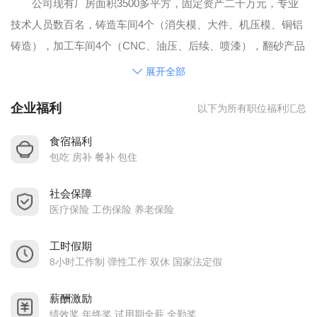
公司现有厂房面积3500多平方，固定资产二千万元，专业
技术人员数百名，铸造车间4个（消失模、大件、机压模、铜铝
铸造），加工车间4个（CNC、油压、后续、喷漆），翻砂产品
和加工件可分开。对外，09年到10年期间铸造年产量突破8000
展开全部
吨，加工产量超6500吨，完成税收 万元。
企业福利
以下为所有职位福利汇总
铸造车间可为客户提供：HT150-HT300、QT450-QT600、
铸钢、铸铜、铝的铸造产品。目前的千吨消失模生产线计划投
食宿福利
入使用，能为客户提供更高品质的大、小铸件能力。
包吃 房补 餐补 包住
对我们来说更为重要的是：
社会保障
●坚持与您进行长期的合作是我们自始自终的目标。
医疗保险 工伤保险 养老保险
●您提出任务，我们共同探索解决方案。您的问题既是对我
们工作的挑战，也是对我们的激励。
工时假期
●我们用心来协助我们注重工作的现用效果，站在您的立场
8小时工作制 弹性工作 双休 国家法定假
上来看待您的问题。我们十分重视您的想法！
薪酬激励
●钻研"东莞铸造"问题已经成为我们的习惯。特殊的东莞铸
绩效奖 年终奖 试用期全薪 全勤奖