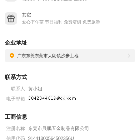
造要求有特殊的解决方案。
●我们追求最高的精密度和顶级的质量。
其它
展鹏五金制品的诚信、实力和产品质量获得业界的认可。
爱心下午茶 节日福利 免费培训 免费旅游
欢迎各界朋友光临本厂、指导和业务洽谈。
五金铸造制品有限公司位于广东省东莞市大朗沙步土地坑工业
企业地址
区，是另外一家生产工厂，是一家名营企业交通便利，拥有高
广东东莞东莞市大朗镇沙步土地坑村哨吓工业区16号
水平的技术人员，先进的自动车床、大平面龙门铣床及当今国
际最先进的电脑数控CNC车床等。主营产品：五金配件.
联系方式
联系人
黄小姐
电子邮箱
工商信息
注册名称
东莞市展鹏五金制品有限公司
信用代码
91441900564502356U