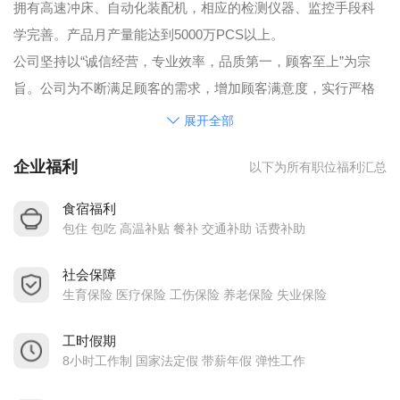
拥有高速冲床、自动化装配机，相应的检测仪器、监控手段科
学完善。产品月产量能达到5000万PCS以上。
公司坚持以“诚信经营，专业效率，品质第一，顾客至上”为宗
旨。公司为不断满足顾客的需求，增加顾客满意度，实行严格
的质量管理，产品质量稳定、越来越得到客户的称赞和好评。
展开全部
公司全体员工以更大的激情把握机遇，迎接挑战，奋力拼搏，
企业福利
以下为所有职位福利汇总
争取实现新的跨越，向国内外大中型企业行列迈进，创造灿烂
辉煌的明天。
食宿福利
包住 包吃 高温补贴 餐补 交通补助 话费补助
社会保障
生育保险 医疗保险 工伤保险 养老保险 失业保险
工时假期
8小时工作制 国家法定假 带薪年假 弹性工作