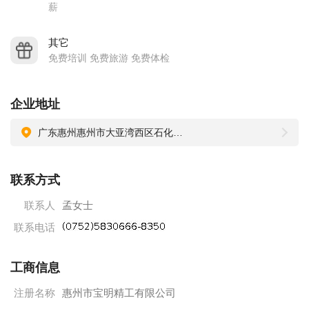
及其它节日礼物。
薪
4、中基层的管理、文职、技术人才，一般不外聘，均在公司内
其它
部员工中提拔。
免费培训 免费旅游 免费体检
5、公司所有生产厂房均为全新无尘工作室，全部配置使用中央
空调。
企业地址
6、公司内配有全新的篮球场、足球场、桌球室、乒乓球室以及
员工服务社区和超市。
广东惠州惠州市大亚湾西区石化大道西宝明科技园
7、公司提供中基层管理人员定期培训，员工升迁通道顺畅。
8、公司定期举办各类篮球、足球、桌球、乒乓球、拔河等比赛
联系方式
活动以及文艺晚会。
联系人
孟女士
联系电话
工商信息
注册名称
惠州市宝明精工有限公司