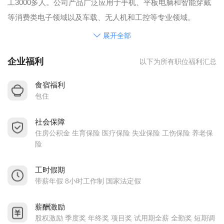
工3000多人。公司产品广泛应用于手机、平板电脑和智能穿戴
等消费类电子领域以及车载、无人机和工控等专业领域。
公司坚持“以人为本，企业成功， 员工幸福，服务社会。”的经
展开全部
营宗旨，奉行“让每一个员工都有人生出彩的机会， 让宝明见证
企业福利
以下为所有职位福利汇总
你人生的每一次精彩。”的人才战略，竭诚为员工提供学习成
长、精彩绽放的广阔舞台。
食宿福利
“海阔凭鱼跃，天高任鸟飞”，高速发展的宝明，期待你的加盟！
包住
让宝明见证你人生的精彩！！！
社会保障
（惠州市宝明精工有限公司是深圳市宝明科技股份有限公司全
住房公积金 生育保险 医疗保险 失业保险 工伤保险 养老保
资子公司，目前正在筹备上市。）
险
1、公司为入职员工按劳动法规定办理五险一金。
2、住宿环境：每间3-4人，每个宿舍配置独立洗手间、风扇、
工时假期
带薪年假 8小时工作制 国家法定假
空调及供应各房间的中央热水器，每位住宿人员配有单独的衣
柜。
薪酬激励
3、每逢国家法定节假日，公司为了慰劳员工，会给予员工加餐
股权激励 季度奖 年终奖 项目奖 试用期全薪 全勤奖 短期调