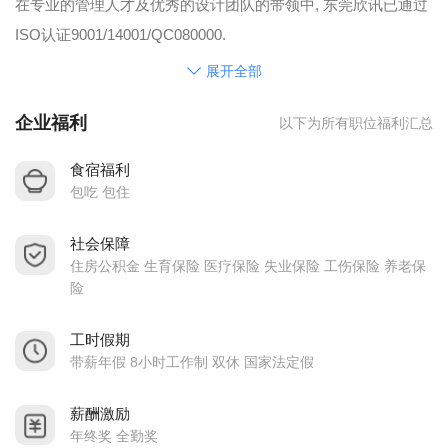
在专业的管理人才及优秀的设计团队的带领中, 东莞欣讯已通过
ISO认证9001/14001/QC080000.
由于传承台湾欣讯科技30年历史及经验,故具有丰富的技术.除多
展开全部
项专利外,我司以提供”客制化”
企业福利
以下为所有职位福利汇总
的服务为理念,因而已累积为数不少的海内外客户.
公司目标: 高质量 低价格 交期快 服务好，
食宿福利
公司提供的薪酬福利制度、生活工作环境与个人发展空间如下:
包吃 包住
1.五天八小时工作制，享有法定假期; 并依国家有关规定为雇员
社会保障
购买五险一金。
住房公积金 生育保险 医疗保险 失业保险 工伤保险 养老保
2.提供免费住宿；
险
3.不定时安排各种技能培训等.
更多详情可查询公司网站：http://www.cenlink.com.tw/
工时假期
带薪年假 8小时工作制 双休 国家法定假
注意事项：
**凡求职者在应聘资料中提及的大专(以上 )学历，均需提示证
薪酬激励
件.**
年终奖 全勤奖