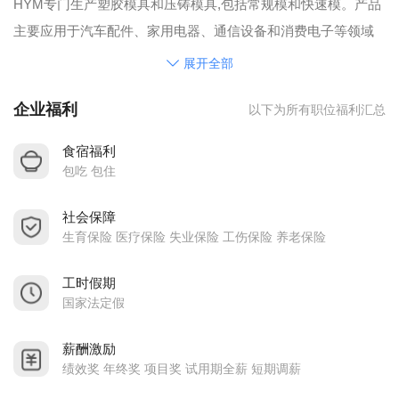
HYM专门生产塑胶模具和压铸模具,包括常规模和快速模。产品
主要应用于汽车配件、家用电器、通信设备和消费电子等领域
公司以“面向客户，质量第一”为目标，通过科学的管理、先进的
展开全部
技术和持续的发展，为客户提供高质量和高附加值的产品。公
企业福利
以下为所有职位福利汇总
司引进高科技、雇用优秀员工积累了丰富的生产经验，以满足
客户关于塑胶模具生产的各种需要，并致力于成为一流的模具
食宿福利
制造商和领先的模具供应商
包吃 包住
品质方针-全程监控；全员参与；全面提高；产品零失误，客户
社会保障
零抱怨
生育保险 医疗保险 失业保险 工伤保险 养老保险
坚持4个常规会议：设计审图会议、加工检讨会议、试模检讨会
议、交货总结会议，以确保质量高、价格合理、服务完好。
工时假期
公司一直注重人才培养，有一支训练有素、技能熟练的专家团
国家法定假
队。同时我们制定了严格的质量控制系统，
薪酬激励
绩效奖 年终奖 项目奖 试用期全薪 短期调薪