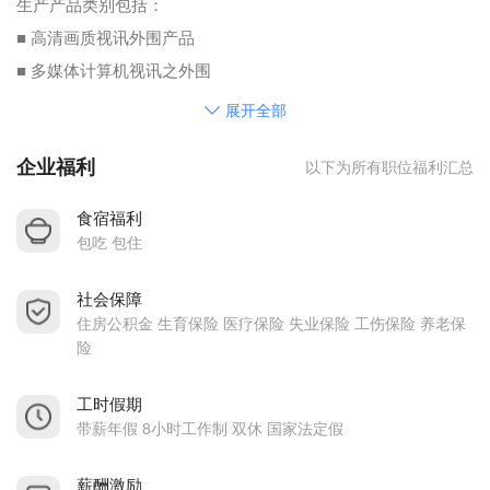
生产产品类别包括：
■ 高清画质视讯外围产品
■ 多媒体计算机视讯之外围
■ 创新之室内天线
展开全部
■ 数字影音之选择及调变器
企业福利
以下为所有职位福利汇总
■ 宽频网络及有线电视系统设备
■ 2.4—5.8GHZ之无线传输系统
食宿福利
■ 蓝牙无线传输接收系统设备
包吃 包住
公司按照当地劳动法提供相关福利、入职后购买社会保险，正
社会保障
在稳步发展的爱美克人，热烈欢迎您来加入！！
住房公积金 生育保险 医疗保险 失业保险 工伤保险 养老保
险
工时假期
带薪年假 8小时工作制 双休 国家法定假
薪酬激励