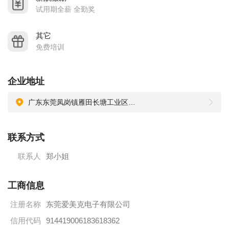
试用期全薪 全勤奖
其它
免费培训
企业地址
广东东莞凤岗镇雁田长塘工业区【深圳M181路“伟利厂”站（凤岗天安数码城→海吉星公交总站）】
联系方式
联系人
郑小姐
工商信息
注册名称
东莞爱美克电子有限公司
信用代码
914419006183618362