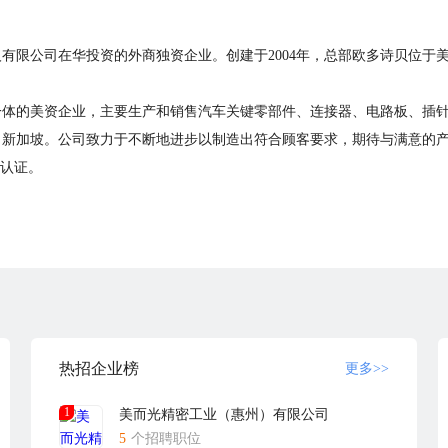
有限公司在华投资的外商独资企业。创建于2004年，总部欧多诗贝位于
。
体的美资企业，主要生产和销售汽车关键零部件、连接器、电路板、插针
、新加坡。公司致力于不断地进步以制造出符合顾客要求，期待与满意的
00认证。
费；办公室职员实行双休，每天上班8H,包食宿。
元。
派队，逢节假日发放礼品，年终举行聚餐抽奖活动。
！
热招企业榜
更多>>
com
1
美而光精密工业（惠州）有限公司
或者通过本公司在卓博人才网上留下的联系方式与本公司联系，本公司不
5
个招聘职位