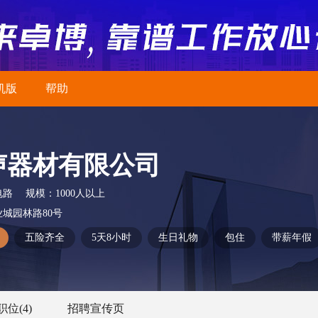
机版
帮助
声器材有限公司
电路
规模：
1000人以上
城园林路80号
五险齐全
5天8小时
生日礼物
包住
带薪年假
职位
(4)
招聘宣传页