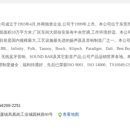
司成立于1993年4月,外商独资企业,公司于1999年上市。本公司位于东
,建筑面积10万平方米;厂区车间大部份安装有中央空调,工作环境舒适。本公
。目前是国内规模最大,工艺设施最先进的扬声器及音响制造厂之一。本公司现
n,JBL、Infinity、Polk、Tannoy、Bosch、Klipsch、Paradigm、
无线蓝牙音响、SOUND BAR及其它影音产品;公司产品远销世界各地。
度健全，福利待遇好，先后已荣获ISO 9001、ISO 14000、TS1694
,欢迎广大有志之士加入本公司!
厦镇凤凰岗工业城园林路80号
查看地图