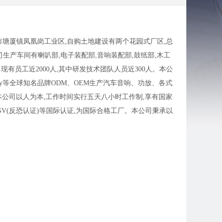
莞市塘厦镇凤凰岗工业区,自购土地建设有两个花园式厂区,总
司生产车间有喇叭部,电子装配部,音响装配部,鼓纸部,木工
有员工近2000人,其中研发技术团队人员近300人。本公
Dali、Best Buy等全球知名品牌ODM、OEM生产汽车音响、功放、各式
本公司以人为本,工作时间实行五天八小时工作制,享有国家
9,GSV(反恐认证)等国际认证,为国际合格工厂。本公司秉承以