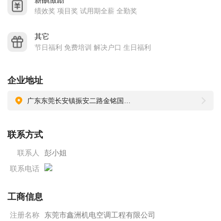
团.金宝集团，明冠集团.华贝电子，康舒电子,香港德昌机电,意
绩效奖 项目奖 试用期全薪 全勤奖
拉德电子有限公司等等大型企业已经达成合作。不断从合作过
程中学习和吸取先进的经营及最新管理理念，不断完善自我，
其它
节日福利 免费培训 解决户口 生日福利
开拓市场，精诚合作。为客户提供“高质量，高技术，高效率”的
服务，以达到鑫洲公司与客户双赢的目标。目前，东莞市鑫洲
机电空调工程有限公司正是秉承“诚信第一，质量第一，服务第
企业地址
一”的这一经营宗旨，以不断开拓，创新，争优的专业精神为顾
广东东莞长安镇振安二路金铭国际模具城11栋6号
客提供高效率的工程施工及节能改造的工程服务， 已得到相关
企业的大力支持与信赖。
联系方式
面对市场激烈竞争及各优秀企业的业务发展要求，公司严
联系人
彭小姐
格遵循ISO9001;2000质量体系及6’S标准，通过不断创新，努力
提高工程设计及专业技术水准，持之以恒地追求卓越，矢志创
联系电话
新，坚持以诚信及追根究底为工作原则，提供最优化的服务给
工商信息
客户。立足广东，面向全国服务。公司始终坚持健全企业管理
制度，不断完善及提升企业管理战术，把客户满意作为鑫洲人
注册名称
东莞市鑫洲机电空调工程有限公司