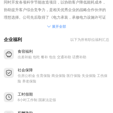
同时开发各项科学节能改造项目，以协助客户降低能耗成本，
协助提升客户综合竞争力，是相关优秀企业的战略合作伙伴的
理想选择。公司先后取得了《电力承装，承修电力设施许可证
五级资质》，《机电设备安装专业承包三及资质》，《城市及
展开全部
道路照明专业承包三级资质》，ISO9001：2008 机电设施安
企业福利
以下为所有职位福利汇总
装，维修资格认证证书。
鑫洲机电空调工程有限公司经过不懈努力及专业经验积累
食宿福利
已精心培养出一支充满活力，技术领先综合素质优秀的专业化
出差补贴 包吃 餐补 包住 交通补助 话费补助
工程团队。 其中有电气高级工程师3人，专业设计师6人，施工
社会保障
管理员5人，同时还拥有1支90多个高素质施工技术人员组成的
住房公积金 生育保险 商业保险 医疗保险 失业保险 工伤保
专业施工团队及大量优良的安装，维修机械设备及精制工具。
险 养老保险
为做好优秀工程及一流项目技术支持与服务提供了及其有力的
后勤保障。
工时假期
8小时工作制 国家法定假
公司总经理及其专专业优秀团队曾成功完成了多个优质工
程项目项目，深得客户的好评。目前已经跟OPPO.VIVO.光宝集
薪酬激励