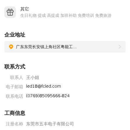
H 其他福利：各项康乐设施：羽毛球、跑步机、台球、KTV、
其它
烧烤,年度免费旅游等等。
生日礼物 提成 高提成 加班补助 免费培训 免费旅游
企业地址
广东东莞长安镇上角社区粤能工业城4栋
联系方式
联系人
王小姐
电子邮箱
联系电话
工商信息
注册名称
东莞市五丰电子有限公司