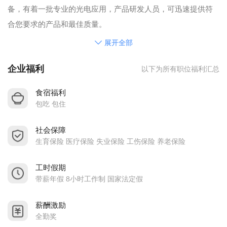
备，有着一批专业的光电应用，产品研发人员，可迅速提供符
合您要求的产品和最佳质量。
我公司产品已经通过了ROHS的环保认证标准。
展开全部
人才待遇：
企业福利
以下为所有职位福利汇总
五丰电子为员工提供了全面且具有竞争力的薪资及福利计划。
其中包括：
食宿福利
A 薪资收入：具有行业竞争力的月薪+月度/年度奖金等（全勤
包吃 包住
奖、年资奖、年终奖、提成）；
社会保障
B 各类保险：社会保险+雇主责任险；
生育保险 医疗保险 失业保险 工伤保险 养老保险
C 带薪年假；
D 住宿条件：提供良好的住宿条件，内设空调、热水器、独立
工时假期
卫生间等；
带薪年假 8小时工作制 国家法定假
E 膳食服务：提供各类口味的食品；
薪酬激励
F 子女入学：每年有公办学位名额；
全勤奖
G 特殊节日：免费生日礼物、公司年会；