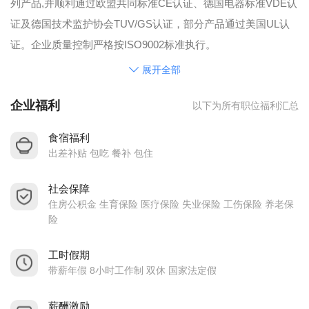
列产品,并顺利通过欧盟共同标准CE认证、德国电器标准VDE认
证及德国技术监护协会TUV/GS认证，部分产品通过美国UL认
证。企业质量控制严格按ISO9002标准执行。
公司设有宽敞办公楼、现代化生产车间、标准化仓库、星级食
展开全部
堂、设施齐全的宿舍楼以及相关的生产生活设施。为员工提供
企业福利
以下为所有职位福利汇总
了良好的工作场所和生活环境，让员工处处能体会家的温馨。
公司极力推行“人尽其才，人企合一”的人才政策，本着“求是创
食宿福利
新，精益卓越”的经营理念。谋求与员工的共成长！
出差补贴 包吃 餐补 包住
企业经过二十年的的稳步前进，在全球新的经济因素带动下，
社会保障
正在以科技创新为导向、以现代化管理制度为原则，以提供优
住房公积金 生育保险 医疗保险 失业保险 工伤保险 养老保
质的产品和服务为宗旨，以打造世界级的中国电动工具民族品
险
牌为目标的方向指引下大步前进。
公司总经理携全体员工热忱欢迎各路英才、有识之士以及应届
工时假期
带薪年假 8小时工作制 双休 国家法定假
毕业生的加盟！
薪酬激励