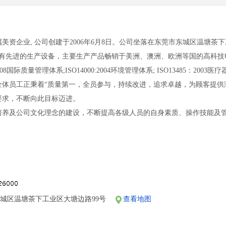
美资企业, 公司创建于2006年6月8日。公司坐落在东莞市东城区温塘茶
拥有先进的生产设备，主要生产产品畅销于美洲、澳洲、欧洲等国的高科技
008国际质量管理体系;ISO14000:2004环境管理体系; ISO13485：2
体员工正秉着“质量第一，全员参与，持续改进，追求卓越，为顾客提供满意的
要求，不断向此目标迈进。
培养及公司文化理念的建设，不断提高各级人员的自身素质、操作技能及
2050元/月,额外还有表现奖450元每月,正常工作时间为5天8小时，加
元，具体根据加班工时情况计算。入职作业员最高可额外领取新人奖900元、介绍
收押金，每月20日准时发放工资；作业员每满一年加20元，以年资津贴计
享受生育津贴、结婚津贴、丧事慰问津贴等；
城区温塘茶下工业区大塘边路99号
查看地图
员购买社会保险；
按规定为正式职员工购买住房公积金；