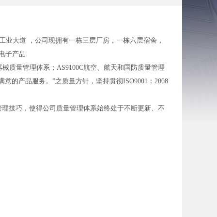
下工业大道 ，公司现拥有一栋三层厂房，一栋六层宿舍，
电子产品.
003医疗器械质量管理体系；AS9100C航空、航天和国防质量管理
产品服务。”之质量方针，坚持贯彻ISO9001：2008
管理技巧，使得公司质量管理体系始终处于不断更新、不
班费另外计算，有夜班补助20元/晚，并提供宵夜，月综合工
奖900元、表现奖450元、及多技能奖1000元
算