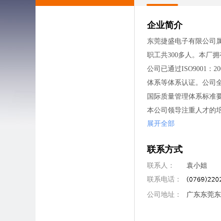
企业简介
东莞捷盛电子有限公司属
职工共300多人。本厂
公司已通过ISO9001：2
体系等体系认证。公司全
国际质量管理体系标准
本公司领导注重人才的
展开全部
断改善的良性控制中。
公司待遇及福利：
联系方式
1、作业员基本综合工资为
资约为4500至5000
联系人：
袁小姐
2、入厂不扣押证件，不
联系电话：
3、福利津贴：员工可
公司地址：
广东东莞东
4、社保：公司依法为全
5、住房公积金：公司