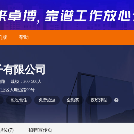
机版
帮助
子有限公司
电路
规模：
200-500人
业区大塘边路99号
包吃包住
免费旅游
全勤奖
夜班津贴
职位
(7)
招聘宣传页