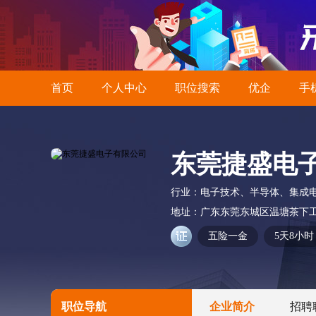
首页
个人中心
职位搜索
优企
手
东莞捷盛电
行业：
电子技术、半导体、集成
地址：
广东东莞东城区温塘茶下工
五险一金
5天8小时
职位导航
企业简介
招聘