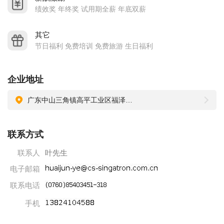
6、根据上年度业绩及工作绩效考核，间工人员有年终奖金（1-
绩效奖 年终奖 试用期全薪 年底双薪
2月）；
7、根据上年度业绩及工作绩效考核，课长级有分红、年中/年终
其它
节日福利 免费培训 免费旅游 生日福利
奖金（1-2月）；
8、为员工提供系统的培训：入职培训、在岗培训、素质提升培
训及晋级教育；
企业地址
9、免费提供伙食与住宿。
广东中山三角镇高平工业区福泽路17号A3栋硅谷动力产业园
公司地址：
地址：中山市三角镇高平福泽路17号，深中示范基地/硅谷动力
联系方式
工业园A1/A3栋；
联系人
叶先生
联系人：吴小姐
车费报销：中山市以外，面试人员车费报销，合格人员报销双
电子邮箱
程车费，不合格人员报销单程车费（请提供正规发票）。
联系电话
手机