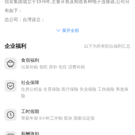
信音集团成立于1976年,主要开发及制造各种电子连接器,公司分
布如下：
总公司：台湾设立；
海外办事处：美国、韩国设立；
展开全部
生产基地：苏州、盐城厂拥有员工1500多人,中山厂拥有员工
企业福利
以下为所有职位福利汇总
400多人。
公司福利：
食宿福利
1、每月10号，发放上月薪资；
出差补贴 包吃 房补 包住 话费补助
2、职员5天8小时工作制，技术及基层管理职随线，按劳动法支
社会保障
付加班费；
住房公积金 生育保险 医疗保险 失业保险 工伤保险 养老保
3、五险一金（包括：养老、医疗、失业、工伤、生育保险、住
险
房公积金）；
4、享有国家劳动法规定的工伤假、婚假、丧假、产假、年休假
工时假期
带薪年假 8小时工作制 双休 国家法定假
等有薪假期；
5、每年举办大型文艺活动、全体员工旅游、年度免费体检等；
薪酬激励