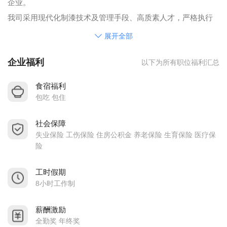
企业。
我司采用现代化制漆技术及管理手段、高质素人才，严格执行
ISO9001国际质量体系标准，产品性能优异、质量稳定、价格合
展开全部
理，主要以〖爵仕漆〗销售，在珠江三角洲己建立品牌知名
企业福利
以下为所有职位福利汇总
度，赢得广范客户的高度信赖。
公司以塑料机壳漆、PU漆、水性漆为主，工艺、家私漆为辅的
食宿福利
产品结购，经过我们多年持续不断的努力，不仅建立公司昭著
包吃 包住
的商誉，在业界亦占有一重要席位。
社会保障
在激烈的市场竞争中，我们坚持不断改进制漆技术、创研新产
失业保险 工伤保险 住房公积金 养老保险 生育保险 医疗保
品、吸纳专业人才，伸展企业规模、坚持「质量与服务」的一
险
贯宗旨，完善自己，重视合作，与客户建立良好合作关系，是
我们的最终目标。
工时假期
8小时工作制
薪酬激励
全勤奖 年终奖