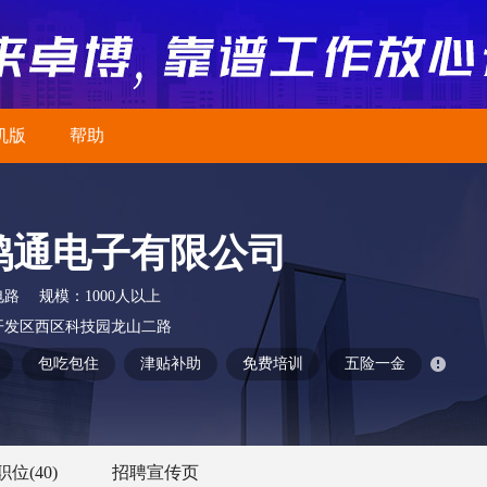
机版
帮助
鸿通电子有限公司
电路
规模：
1000人以上
开发区西区科技园龙山二路
包吃包住
津贴补助
免费培训
五险一金
职位
(40)
招聘宣传页