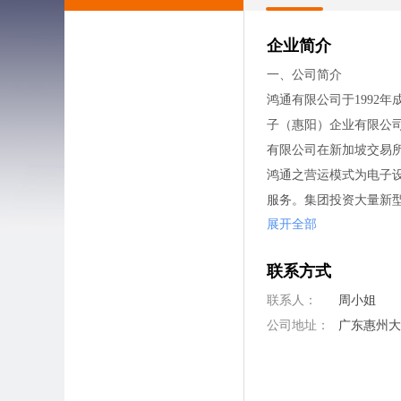
企业简介
一、公司简介
鸿通有限公司于1992
子（惠阳）企业有限公司
有限公司在新加坡交易
鸿通之营运模式为电子设备制造服
服务。集团投资大量新型
展开全部
Bonding / Chip On 
公司主要生产家用电子
联系方式
塑料制品等产品，产品
鸿通已取得国际认可的质量管
联系人：
周小姐
制度RoHS认证，
公司地址：
广东惠州
鸿通惠阳淡水及大亚湾生
理团队及基层员工之完
二、集团经营理念