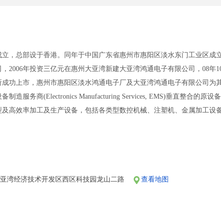
年成立，总部设于香港。同年于中国广东省惠州市惠阳区淡水东门工业区成立
，2006年投资三亿元在惠州大亚湾新建大亚湾鸿通电子有限公司，08年1
所成功上市，惠州市惠阳区淡水鸿通电子厂及大亚湾鸿通电子有限公司为
务商(Electronics Manufacturing Services, EMS)垂直
及高效率加工及生产设备，包括各类型数控机械、注塑机、金属加工设备、
Board)及高速贴片机(SMT)等。
线路板、打印机、电话机、GPS、汽车电子、智能温度计、育儿智能监护
内销或出口欧美和东南亚等地区。
理系统认证ISO9001（2008）版、环保ISO14000 、 电子医疗设备 I
大亚湾经济技术开发区西区科技园龙山二路
查看地图
产基地现由五十多名经验丰富的香港、新加坡、马来西亚和中国本地管理团
善营运，公司最近5年来持续双位数之业务增长