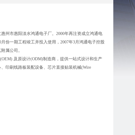
惠州市惠阳淡水鸿通电子厂。2000年再注资成立鸿通电
0月份一期工程竣工并投入使用，2007年3月鸿通电子控股
其附属公司。
整合的原设备(OEM) 及原设计(ODM)制造商，提供一站式设计和生产
印刷线路板装配设备、芯片直接贴装机械(Wire
器、数码家电产品、调节器、非触式电子保安系统及相关
SO13485 、通讯TL9000 及欧洲全面实施的无毒害物质检定
队，带领.5000多名来自中国各地之职工运作。基于管