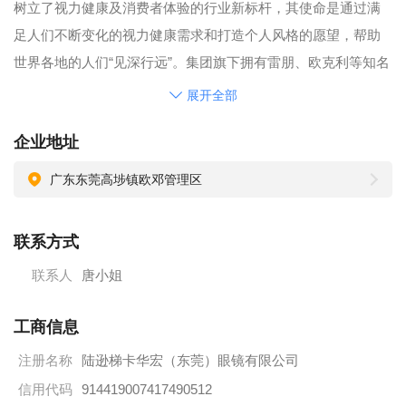
树立了视力健康及消费者体验的行业新标杆，其使命是通过满
足人们不断变化的视力健康需求和打造个人风格的愿望，帮助
世界各地的人们“见深行远”。集团旗下拥有雷朋、欧克利等知名
眼镜品牌、万里路和全视线等高科技镜片品牌，以及全球领先
展开全部
的眼镜零售门店品牌Sunglass Hut、亮视点（LensCrafters）和
企业地址
观视界（GrandVision）。
EssilorLuxottica is a global leader in the design, manufacture
广东东莞高埗镇欧邓管理区
and distribution of ophthalmic lenses, frames and sunglasses.
The Company brings together the complementary expertise of
联系方式
two industry pioneers in 2018, one in advanced lens technology
联系人
唐小姐
– Essilor（founded in 1849） and the other in the craftsmanship
of iconic eyewear – Luxottica（founded in 1961）, set new
工商信息
industry standards for vision care and the consumer
注册名称
陆逊梯卡华宏（东莞）眼镜有限公司
experience. Its mission is to help people around the world to see
more and be more by addressing their evolving vision needs
信用代码
914419007417490512