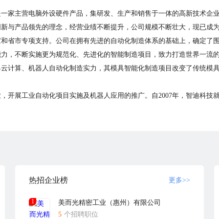
一家主营电脑外设硬件产品，集研发、生产和销售于一体的高新技术企业。
创新与产品领先的理念，经营业绩不断提升，公司规模不断壮大，现已成
和省市专项支持。公司在拥有先进的自动化制造体系的基础上，确定了围绕
能力，不断实施更为规范化、先进化的智能制造项目，致力打造世界一流
具云计算、机器人自动化制造实力，其模具智能化制造项目改变了传统模
，开展工业自动化项目实施及机器人应用的推广。自2007年，智迪科技
模具注塑到键帽插配一次成型。
式投入使用，集团发展驶入快车道。“模具智能化制造”、“生产制程”、“品质
提升品质、进一步拓展更多国内外知名大客户业务提供坚实基础。
00m2,为未来产能扩充及提升综合竞争力做准备。2020年12月底越南第
立为客户提供了跨国联合制造的产品供应体系，以不断满足“以客户为中心”
技将继续积极推动传统制造行业智能化技术革命的进程，积极响应“中国制造
热招企业榜
更多>>
1
美而光精密工业（惠州）有限公司
5
个招聘职位