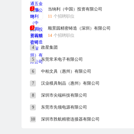
1999年，首次通过ISO9001质量体系认证。同年开始
2
当纳利（中国）投资有限公司
11
个招聘职位
2003年，乔迁至2万平方米的智迪科技第一期工业园。
2007年，在行业内率先自主研发并投产键盘自动化生产
3
顺景园精密铸造（深圳）有限公司
2010年，通过ISO14001、OHSAS18001、QC080000体
14
个招聘职位
2015年，成立模具子公司朗冠及自动化子公司捷锐，并
4
政星集团
2016年，乔迁6.8万平方米的智迪科技第二期工业园。
2017年，ERP管理系统升级至SAP管理系统，导入MES
5
东莞常禾电子有限公司
2019年，确定在越南投资建厂。
6
中柏文具（惠州）有限公司
2020年，越南工厂建成。同时，引入PLM产品项目管理
7
汉业模具制品（惠州）有限公司
2021年7月，越南工厂开始正式投产。
公司地址：广东省珠海市高新区唐家湾镇金园一路8号
8
深圳市尖端科技有限公司
交通指引：可乘坐3/10/66/67/68/70/K2/B9/998
9
东莞市先领电源有限公司
10
深圳市胜航精密连接器有限公司