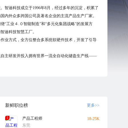
智迪科技成立于1996年8月，经过多年的沉淀，积累了
为国内外众多跨国公司及著名企业的主流产品生产厂家。
“工业４.０智能制造”和“多元化集团战略”的发展方
的智迪科技智慧工厂。
具作业方式，全方位整合多系统软硬件技术，开发了引导
就自主研发并投入拥有世界一流全自动化键盘生产线——
管理”、“物流系统”、“信息软件及云端大数据管理”等智能
一期厂房建设完成，经过半年时间的设备机器等配备、运输，
的服务宗旨。
2025“，打造世界一流的科技创新型智能制造企业！
新鲜职位榜
更多>>
1
产品工程师
18-25K
东莞