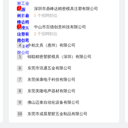
为欧洲电脑品牌供应产品。
2
深圳市鼎峰达精密模具注塑有限公司
1
个招聘职位
系统。
3
中山市百德创意科技有限公司
系认证。
2
个招聘职位
获得突破成果。
4
中柏文具（惠州）有限公司
管理系统。
5
锦聪精密塑胶模具（深圳）有限公司
6
东莞市讯通五金有限公司
系统。
7
东莞保康电子科技有限公司
8
东莞美隆电声器材有限公司
/989路公交车到金鼎市场转乘71/73（新村口）或Z77（金园二路中）下车即可；
9
佛山迈泰自动化设备有限公司
10
东莞市成晨塑胶五金制品有限公司