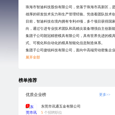
珠海市智迪科技股份有限公司，坐落于珠海市高新区，是
雄厚的研发技术实力和生产管理经验。凭借着团队技术
目前，智迪科技在境内拥有专利49项，多个项目获得国家
向，通过引进专业技术团队和高精尖装备增强自主创新
集团子公司朗冠精密模具有限公司，具有世界先进的模
式、可视化和自动化的模具智能化信息制造体系。
集团子公司捷锐科技有限公司，面向中高端劳动密集企业
FAPP机器人，通过一系列自动化生产流程，使键盘从
展开全部
2016年8月，总建筑面积68000㎡的智迪二期工业园正
化项目的完善和实施得到强有力的保障，为释放产能、
2019年公司确定在越南海防投资建厂，总建筑面积780
榜单推荐
越南工厂已于2021.7月正式投产使用。越南工厂的设
凭借着强势的技术沉淀和智能化制造的多元优势，智迪科
优质企业榜
更多>>
发展历程
1
东莞市讯通五金有限公司
1996.8.28 智迪科技成立。
5
个招聘职位
1997年，研发生产第一代无线键盘鼠标。