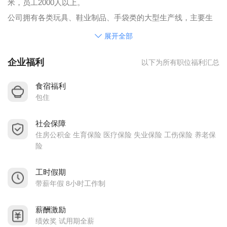
米，员工2000人以上。
公司拥有各类玩具、鞋业制品、手袋类的大型生产线，主要生
产（玩具分为布绒玩具和塑料玩具；鞋类分为布绒鞋、女装
展开全部
鞋、EVA鞋、注塑鞋等和旅行包、背包、手提包、环保袋、手
企业福利
以下为所有职位福利汇总
袋等），产品出口欧美、畅销海外。公司的经营方针是“以质量
为生命，以信誉为根本”赢得广大客户的满意和好评。并成功通
食宿福利
过ISO9001质量管理体系认证。与此同时，我们更加注重人才的
包住
培养和发挥，经过多年的经营积累和探索，逐步形成完善的管
社会保障
理制度、良好的生活氛围。
住房公积金 生育保险 医疗保险 失业保险 工伤保险 养老保
海纳百川，有容乃大，我们正用积极的心态，开阔的胸怀去迎
险
接美好的明天！
公司上班时间:周一至周六(早上:8:00至12:00,下午13:30至17:30)
工时假期
带薪年假 8小时工作制
乘车路线：卓博门口乘25路车到市总站下车,转乘79路公车至桥
头镇汽车站下车，转乘2路公车至桥头镇皇堡工业城下车
薪酬激励
免责声明内容如下：
绩效奖 试用期全薪