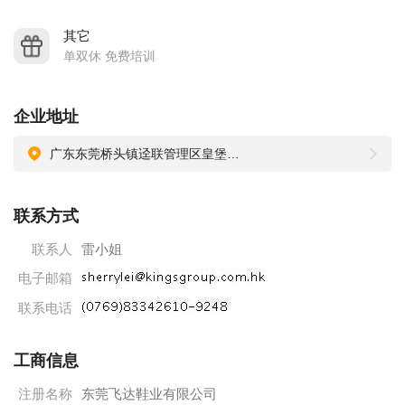
请求职者通过卓博人才网招聘系统应聘本公司的职位，或
者通过本公司在卓博人才网上留下的联系方式与本公司联系，
其它
单双休 免费培训
本公司不会用手机或者小灵通的方式联系求职者，也不会在本
公司所在地以外地点对求职者进行面试，请悉知。
企业地址
广东东莞桥头镇迳联管理区皇堡工业城
联系方式
联系人
雷小姐
电子邮箱
联系电话
工商信息
注册名称
东莞飞达鞋业有限公司