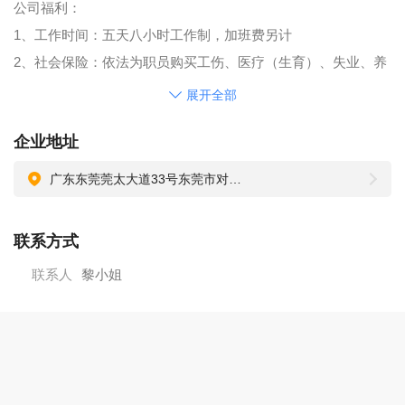
公司福利：
1、工作时间：五天八小时工作制，加班费另计
2、社会保险：依法为职员购买工伤、医疗（生育）、失业、养
老
展开全部
3、商业保险：人身意外医疗保险
企业地址
4、住房公积金
5、有薪假期：公司职员依法享有各类法定有薪假期
广东东莞莞太大道33号东莞市对外贸易经济合作局1F
6、其它：年度部门或公司集体旅游、春节探亲往返机票报销、
年度体检等
联系方式
联系人
黎小姐