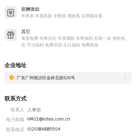
◆其它：
薪酬激励
①每季度发放部门季度活动奖金，可用于聚餐或旅游；
年终奖 年底双薪 全勤奖 绩效奖 试用期全薪
②中高层员工符合购房补助条件核给“住房资助金”，符合购车补
助条件核给“购车资助金”；
其它
食宿免费 年终分红 年度调薪 年终福利 五险一金 包吃包
③厂车每日往返于南沙--市桥，节假日可用于员工旅游、聚会等
住 节日福利 免费培训 生日福利 免费旅游
活动；
④年底举办“春节聚餐”及抽奖活动；
企业地址
⑤发放节日福利礼品及生日礼品；
⑥服务满五年之职工发放奖金或等值礼品；
广东广州南沙区金岭北路526号
⑦为符合条件的员工提供“子弟奖学金”；
⑧每年度举办篮球、足球、钓鱼比赛等等，活动丰富；
联系方式
⑨设有爱心基金。
联系人
人事部
公司大力支持员工个人职业发展，不定期举办内部招聘会（岗
电子邮箱
位丰富，如采购、业务、工程师等等）符合条件员工均可公平
联系电话
应聘。