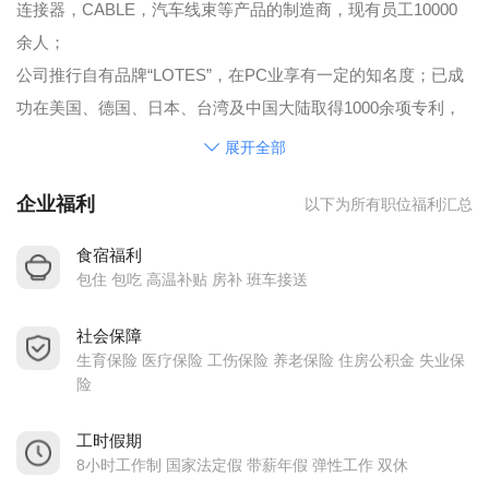
连接器，CABLE，汽车线束等产品的制造商，现有员工10000
余人；
公司推行自有品牌“LOTES”，在PC业享有一定的知名度；已成
功在美国、德国、日本、台湾及中国大陆取得1000余项专利，
国际认证：ISO9001、ISO14001、ISO45001、ROHS、
展开全部
IATF16949、AS9100、ISO13485。
企业福利
以下为所有职位福利汇总
服务客户：戴尔 、英特尔、三星、华硕、联想等。
公司台湾股票代码：3533，公司网站：http：//www.lotes.cc。
食宿福利
LOTES正在不断发展壮大，欢迎各位有志之士加入！
包住 包吃 高温补贴 房补 班车接送
公司福利待遇：
社会保障
◆五险一金；
生育保险 医疗保险 工伤保险 养老保险 住房公积金 失业保
◆免费提供食宿；
险
◆年终奖金+红利；
◆享有假期：国家法定节假、婚假、年休假、病假、产假、陪
工时假期
8小时工作制 国家法定假 带薪年假 弹性工作 双休
护假、丧假；