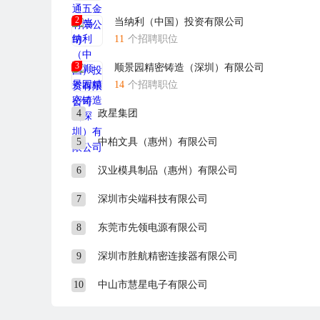
社会保险
2
当纳利（中国）投资有限公司
11
个招聘职位
公司为员工参加工伤、医疗、养老、失业等保险。
四、工资发放：
3
顺景园精密铸造（深圳）有限公司
公司每月25日左右发放上月工资。
14
个招聘职位
五、联系方式
4
政星集团
甲、公司地址：东莞市大岭山镇科苑横路7号
乙、公司电话：85625222-171
5
中柏文具（惠州）有限公司
六、未经邀约，恕不接待！
6
汉业模具制品（惠州）有限公司
7
深圳市尖端科技有限公司
8
东莞市先领电源有限公司
9
深圳市胜航精密连接器有限公司
10
中山市慧星电子有限公司