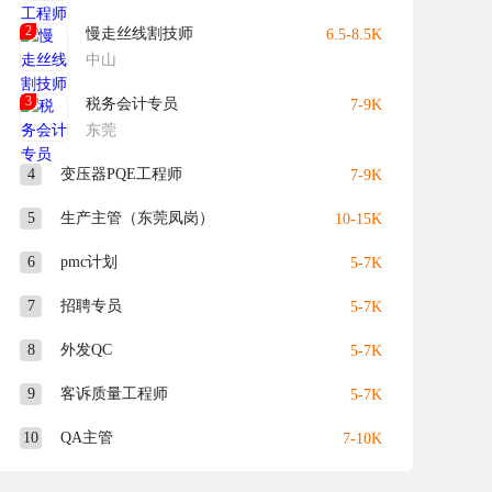
2
慢走丝线割技师
6.5-8.5K
中山
3
税务会计专员
7-9K
东莞
4
变压器PQE工程师
7-9K
5
生产主管（东莞凤岗）
10-15K
6
pmc计划
5-7K
7
招聘专员
5-7K
8
外发QC
5-7K
9
客诉质量工程师
5-7K
10
QA主管
7-10K