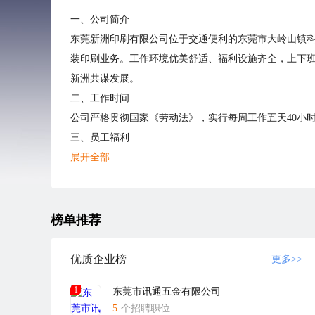
一、公司简介
东莞新洲印刷有限公司位于交通便利的东莞市大岭山镇科
装印刷业务。工作环境优美舒适、福利设施齐全，上下
新洲共谋发展。
二、工作时间
公司严格贯彻国家《劳动法》，实行每周工作五天40小
三、员工福利
有薪假期：
展开全部
1、法定假期：所有员工均享有11天/年的法定假期；
2、年假：服务满一年的员工享有5天有薪年假；
3、婚假：正式员工享有3天有薪婚假；
榜单推荐
4、产假：不少于178天有薪产假;
5、丧假：正式员工直系亲属过世可申请3天有薪假；
优质企业榜
更多>>
6、工伤假：凡工伤员工均享有医生建议的工伤假期。
1
东莞市讯通五金有限公司
培训发展
5
个招聘职位
为员工提供良好的培训、晋升机会与发展空间。