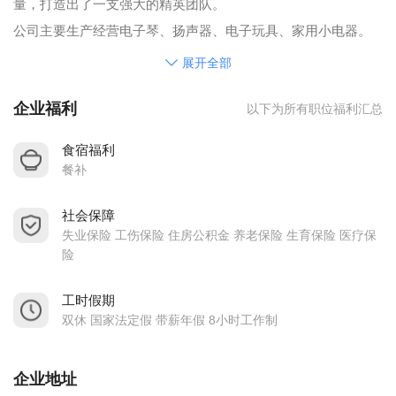
量，打造出了一支强大的精英团队。
公司主要生产经营电子琴、扬声器、电子玩具、家用小电器。
产品主要销往欧洲、美国和日本等国家和地区。从2006年开
展开全部
始，客户大力开发中国销售市场，到目前为止公司已获得了18
企业福利
以下为所有职位福利汇总
张CCC认证证书。
公司一贯奉行“质量好、效率高，客户满意为目标”的质量方针，
食宿福利
并始终秉承“以顾客为关注焦点”和“持续改进”的主要原则，作为
餐补
我们工作的精神支柱。
社会保障
公司还是许多大型客户的主要生产合作伙伴，如Roland 、
失业保险 工伤保险 住房公积金 养老保险 生育保险 医疗保
Hasbro、IQ HK等，并一直得以好评，因此被公认为电子产品
险
制造业值得信任的协作伙伴。
公司职员每周上班5天，每天8小时制；
工时假期
双休 国家法定假 带薪年假 8小时工作制
应聘人员应聘时须携带个人简历及本人身份证、毕业证等证
件；
公司基本福利：
企业地址