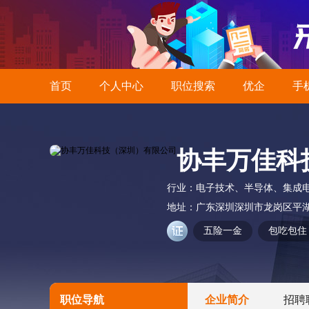
首页
个人中心
职位搜索
优企
手
协丰万佳科
行业：
电子技术、半导体、集成
地址：
广东深圳深圳市龙岗区平湖
五险一金
包吃包住
职位导航
企业简介
招聘