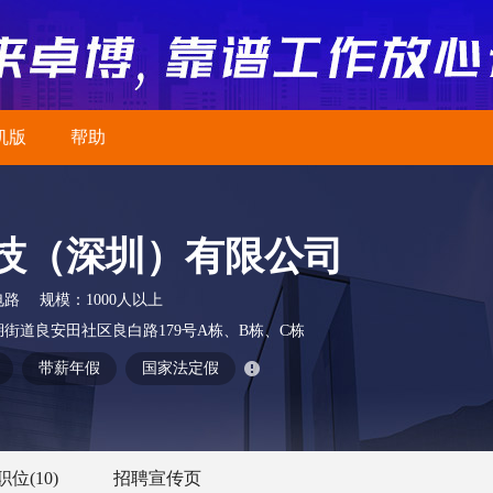
机版
帮助
技（深圳）有限公司
电路
规模：
1000人以上
街道良安田社区良白路179号A栋、B栋、C栋
带薪年假
国家法定假
职位
(10)
招聘宣传页