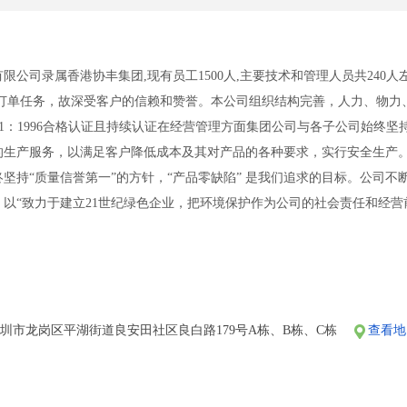
公司录属香港协丰集团,现有员工1500人,主要技术和管理人员共240人左
订单任务，故深受客户的信赖和赞誉。本公司组织结构完善，人力、物力、
、ISO14001：1996合格认证且持续认证在经营管理方面集团公司与各子公
的生产服务，以满足客户降低成本及其对产品的各种要求，实行安全生产。
坚持“质量信誉第一”的方针，“产品零缺陷” 是我们追求的目标。公司
。以“致力于建立21世纪绿色企业，把环境保护作为公司的社会责任和经
理体系标准，预防污染，持续改进，遵守法律法规要求。在能力范围内做到：
的环境方针和承诺，并在水、气、声、渣和资（能）源方面实施有效的控制
圳市龙岗区平湖街道良安田社区良白路179号A栋、B栋、C栋
查看地