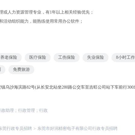
理或人力资源管理专业，有1年以上相关经验优先；
达和活动组织能力，能熟练使用常用办公软件；
养老保险
医疗保险
工伤保险
失业保险
8小时工
训
免费旅游
镇乌沙海滨路82号(从长安北站坐280路公交车至吉旺公司站下车前行300
行政助理
;
行政管理
;
行政
东莞行政专员招聘
>
东莞市好润精密电子有限公司行政专员招聘