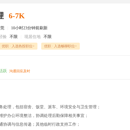
理
6-7K
东莞
|
10小时23分钟前刷新
经验
不限
|
现居住地
不限
优职 · 入选热投职位>
优职 · 入选畅聊职位>
活跃
沟通回应及时
事务处理，包括宿舍、饭堂、派车、环境安全与卫生管理；
；维护办公环境整洁，协调处理后勤保障相关事宜；
沟通协调与信息传递；其他临时行政支持工作；