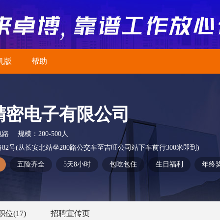
机版
帮助
精密电子有限公司
电路
规模：
200-500人
2号(从长安北站坐280路公交车至吉旺公司站下车前行300米即到)
五险齐全
5天8小时
包吃包住
生日福利
年终
职位
(17)
招聘宣传页