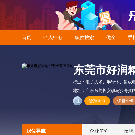
首页
个人中心
职位搜索
优企
手
东莞市好润
行业：
电子技术、半导体、集成
地址：
广东东莞长安镇乌沙海滨路8
急招企业
快聊企业
职位导航
企业简介
招聘