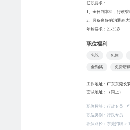
任职要求：
1、全日制本科，行政管
2、具备良好的沟通表
年龄要求：21-35岁
职位福利
包吃
包住
全勤奖
免费培
工作地址：
广东东莞长安
面试地址：
（同上）
职位标签：
行政专员
;
职位类别：
行政专员
职位路径：
东莞招聘
>